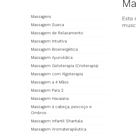
Ma
Massagens
Esta 
muscu
Massagem Sueca
Massagem de Relaxamento
Massagem Intuitiva
Massagem Bioenergética
Massagem Ayurvédica
Massagem Geloterapia (Crioterapia)
Massagem com Algoterapia
Massagem a 4 Mãos
Massagem Para 2
Massagem Havaiana
Massagem à cabeça, pescoço e
Ombros
Massagem infantil Shantala
Massagem Aromaterapêutica