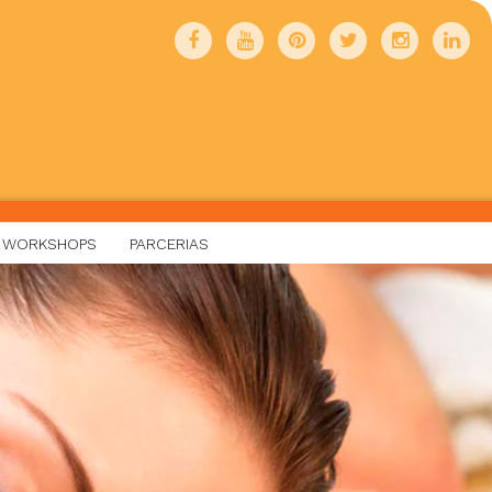
WORKSHOPS
PARCERIAS