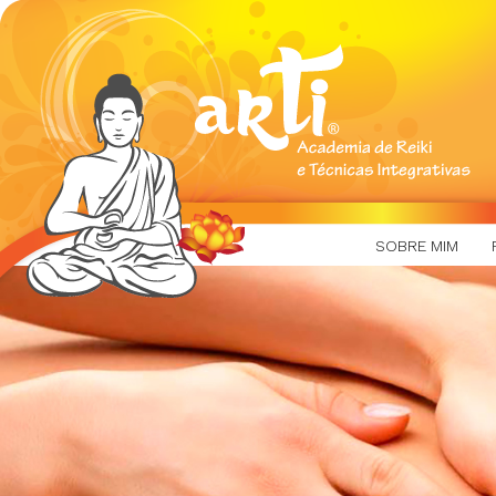
SOBRE MIM