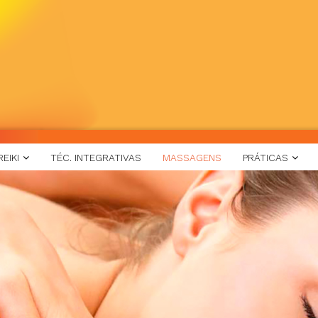
REIKI
TÉC. INTEGRATIVAS
MASSAGENS
PRÁTICAS